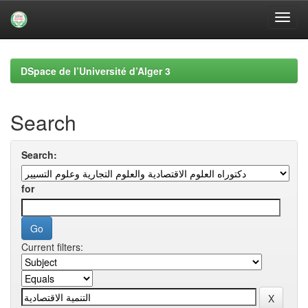
Skip
navigation
DSpace de l’Université d’Alger 3
Search
Search:
for
Current filters: