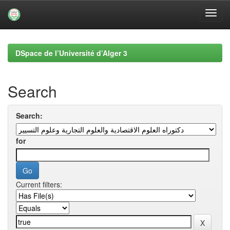
Skip
navigation
DSpace de l’Université d’Alger 3
Search
Search:
for
Current filters: