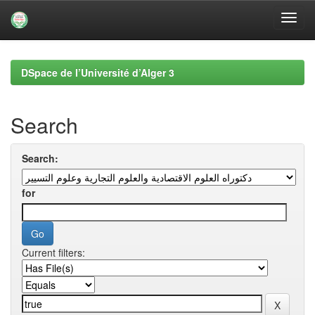
Skip
navigation
DSpace de l’Université d’Alger 3
Search
Search:
for
Current filters: