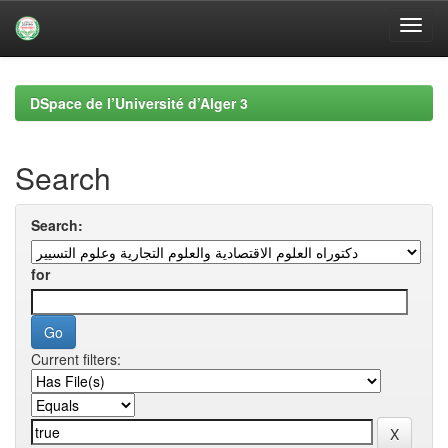
Skip
navigation
DSpace de l’Université d’Alger 3
Search
Search:
for
Current filters: