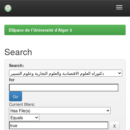
Skip
navigation
DSpace de l’Université d’Alger 3
Search
Search:
for
Current filters: