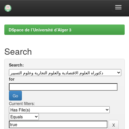
Skip
navigation
DSpace de l’Université d’Alger 3
Search
Search:
for
Current filters: