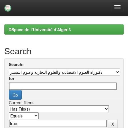
Skip
navigation
DSpace de l’Université d’Alger 3
Search
Search:
for
Current filters: