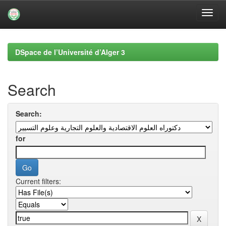
Skip
navigation
DSpace de l’Université d’Alger 3
Search
Search:
for
Current filters: