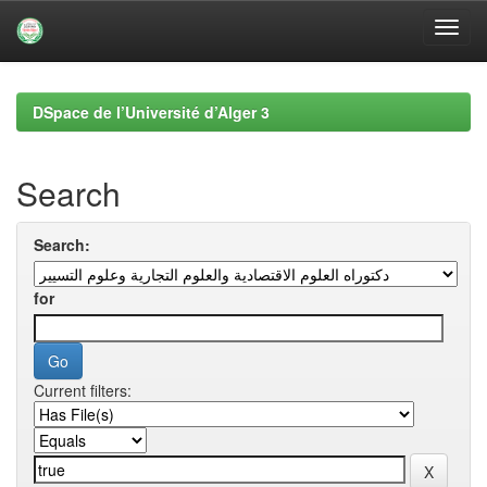
Skip
navigation
DSpace de l’Université d’Alger 3
Search
Search:
for
Current filters: