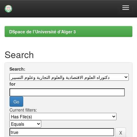
Skip
navigation
DSpace de l’Université d’Alger 3
Search
Search:
for
Current filters: