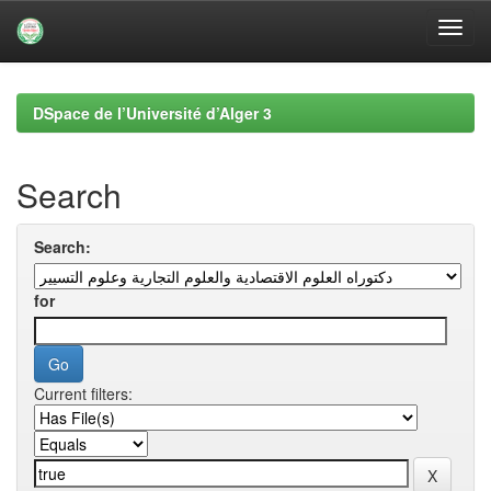
Skip
navigation
DSpace de l’Université d’Alger 3
Search
Search:
for
Current filters: