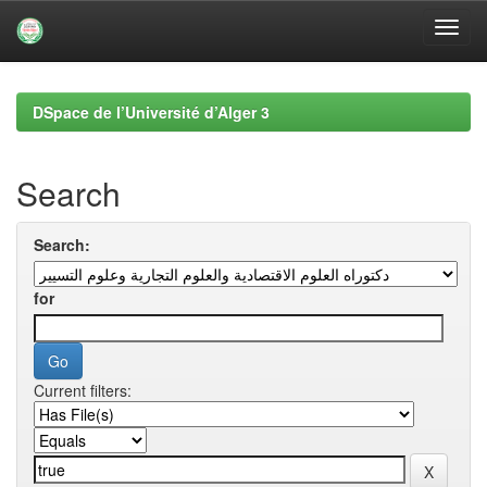
Skip
navigation
DSpace de l’Université d’Alger 3
Search
Search:
for
Current filters: