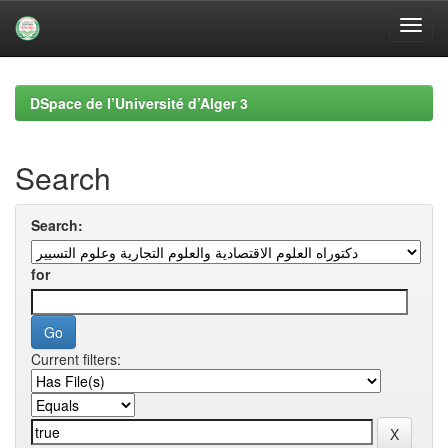
Skip
navigation
DSpace de l’Université d’Alger 3
Search
Search:
for
Current filters: