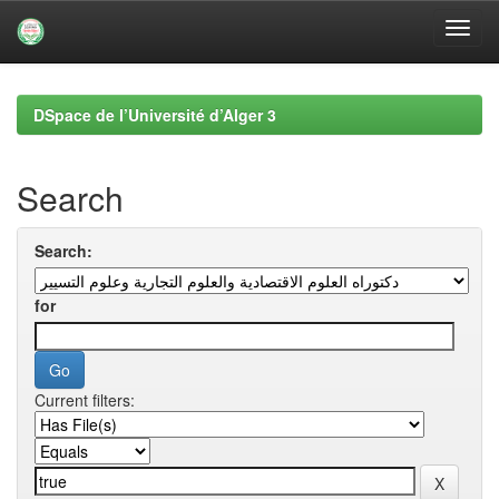
Skip
navigation
DSpace de l’Université d’Alger 3
Search
Search:
for
Current filters: