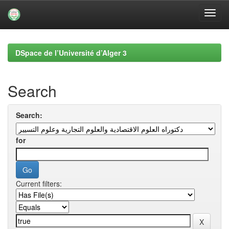
Skip
navigation
DSpace de l’Université d’Alger 3
Search
Search:
for
Current filters: