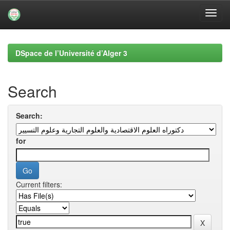
Skip
navigation
DSpace de l’Université d’Alger 3
Search
Search:
for
Current filters: