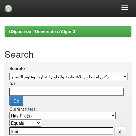
Skip
navigation
DSpace de l’Université d’Alger 3
Search
Search:
for
Current filters: