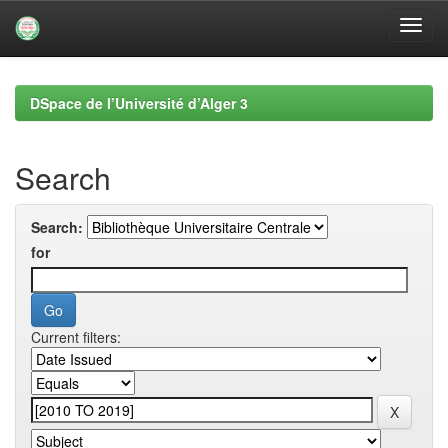
Skip
navigation
DSpace de l’Université d’Alger 3
Search
Search:
for
Current filters: