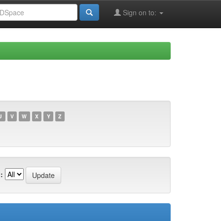
Sign on to:
U
V
W
X
Y
Z
: