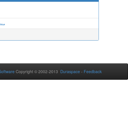
منص
oftware
Copyright © 2002-2013
Duraspace
-
Feedback