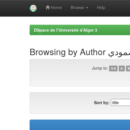
Home
Browse
Help
Skip
navigation
DSpace de l’Université d’Alger 3
Browsing by
Jump to:
0-9
A
B
Sort by: