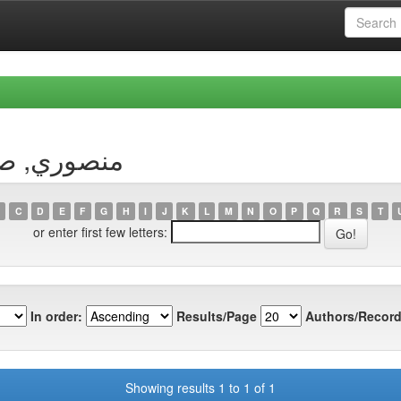
 Author منصوري, صمودي
C
D
E
F
G
H
I
J
K
L
M
N
O
P
Q
R
S
T
or enter first few letters:
In order:
Results/Page
Authors/Record
Showing results 1 to 1 of 1