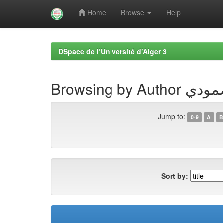
Home
Browse
Help
Skip
navigation
DSpace de l’Université d’Alger 3
Browsing by
Jump to:
0-9
A
B
Sort by: