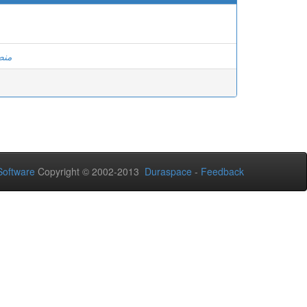
منص
oftware
Copyright © 2002-2013
Duraspace
-
Feedback