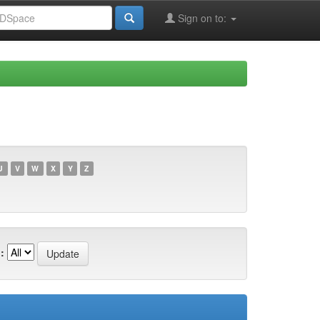
Sign on to:
U
V
W
X
Y
Z
: