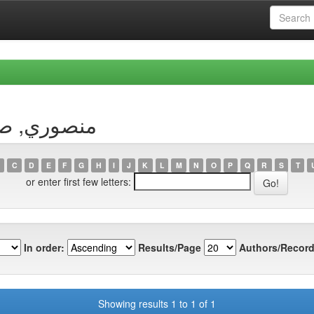
 Author منصوري, صمودي
C
D
E
F
G
H
I
J
K
L
M
N
O
P
Q
R
S
T
or enter first few letters:
In order:
Results/Page
Authors/Record
Showing results 1 to 1 of 1