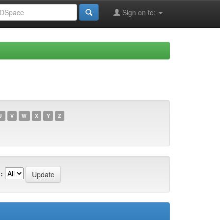
Sign on to:
U
V
W
X
Y
Z
: