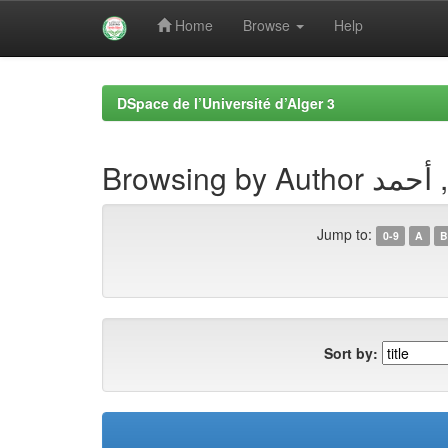
Home
Browse
Help
Skip
navigation
DSpace de l’Université d’Alger 3
Browsing by Autho
Jump to:
0-9
A
B
Sort by: