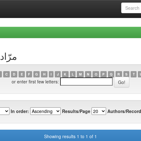
r مرّاد, أحمد
C
D
E
F
G
H
I
J
K
L
M
N
O
P
Q
R
S
T
or enter first few letters:
In order:
Results/Page
Authors/Record
Showing results 1 to 1 of 1