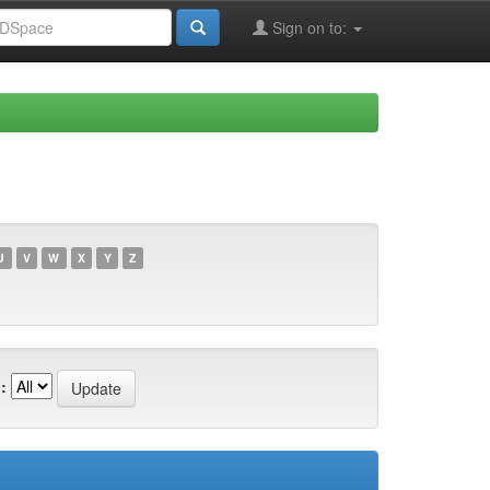
Sign on to:
U
V
W
X
Y
Z
: