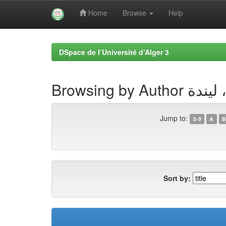
Home
Browse
Help
Skip
navigation
DSpace de l’Université d’Alger 3
Browsing by Autho
Jump to:
0-9
A
B
Sort by: