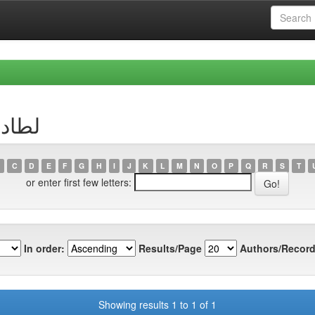
r لطاد، ليندة
C
D
E
F
G
H
I
J
K
L
M
N
O
P
Q
R
S
T
or enter first few letters:
In order:
Results/Page
Authors/Record
Showing results 1 to 1 of 1