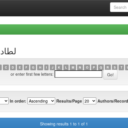
r لطاد، ليندة
C
D
E
F
G
H
I
J
K
L
M
N
O
P
Q
R
S
T
or enter first few letters:
In order:
Results/Page
Authors/Record
Showing results 1 to 1 of 1