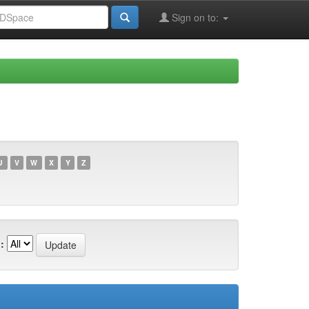
Sign on to:
U
V
W
X
Y
Z
: