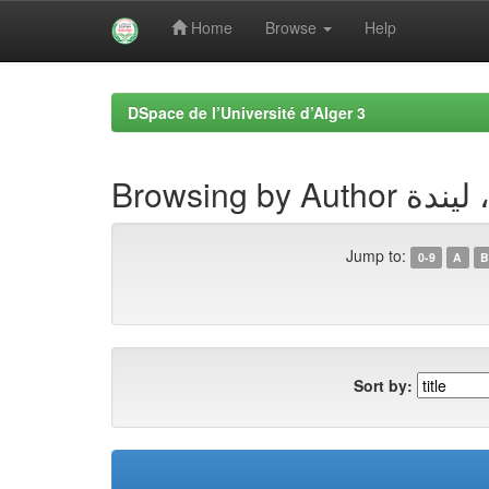
Home
Browse
Help
Skip
navigation
DSpace de l’Université d’Alger 3
Browsing by Autho
Jump to:
0-9
A
B
Sort by: