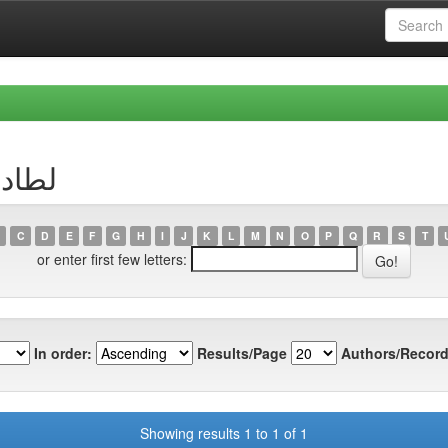
r لطاد، ليندة
C
D
E
F
G
H
I
J
K
L
M
N
O
P
Q
R
S
T
or enter first few letters:
In order:
Results/Page
Authors/Record
Showing results 1 to 1 of 1