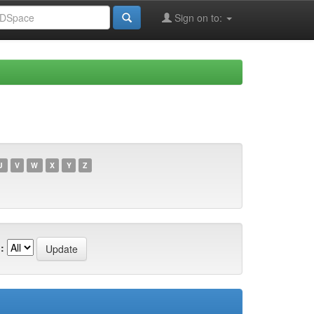
Sign on to:
U
V
W
X
Y
Z
: