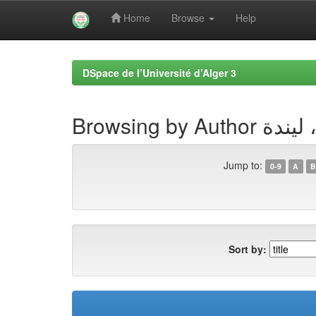
Home
Browse
Help
Skip
navigation
DSpace de l’Université d’Alger 3
Browsing by Autho
Jump to:
0-9
A
B
Sort by: