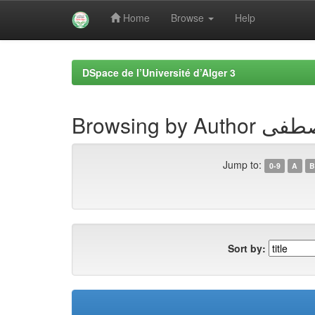
Home
Browse
Help
Skip
navigation
DSpace de l’Université d’Alger 3
Browsing b
Jump to:
0-9
A
B
Sort by: