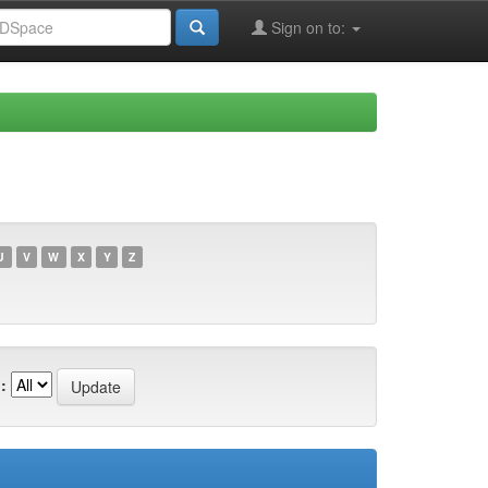
Sign on to:
U
V
W
X
Y
Z
: