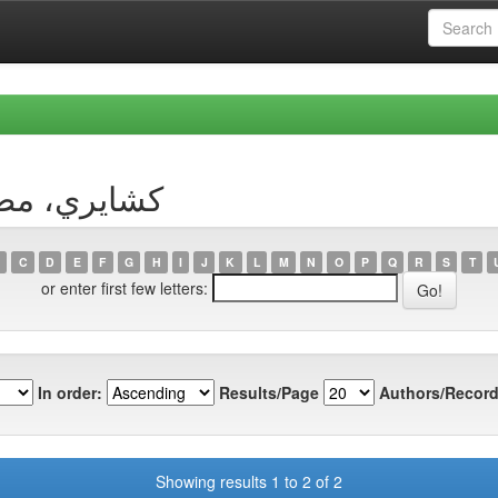
y Author كشايري، مصطفى
C
D
E
F
G
H
I
J
K
L
M
N
O
P
Q
R
S
T
or enter first few letters:
In order:
Results/Page
Authors/Record
Showing results 1 to 2 of 2