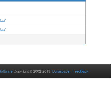
كشا
كشا
oftware
Copyright © 2002-2013
Duraspace
-
Feedback