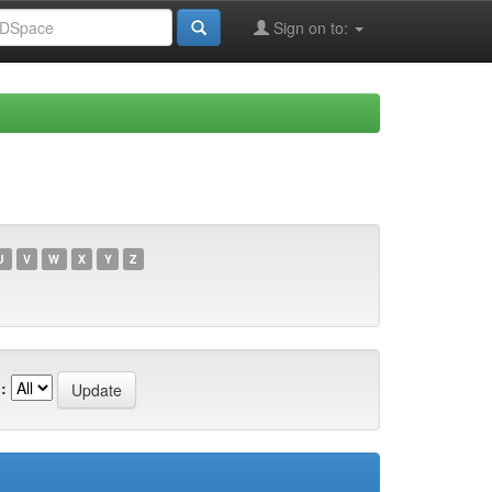
Sign on to:
U
V
W
X
Y
Z
: