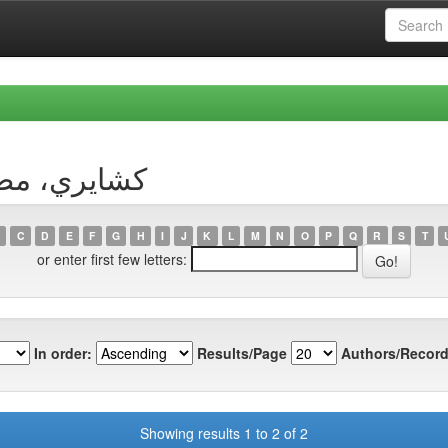
y Author كشايري، مصطفى
C
D
E
F
G
H
I
J
K
L
M
N
O
P
Q
R
S
T
or enter first few letters:
In order:
Results/Page
Authors/Record
Showing results 1 to 2 of 2