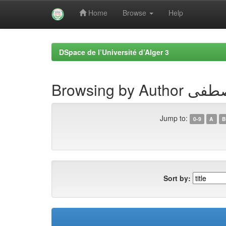
Home
Browse
Help
Skip
navigation
DSpace de l’Université d’Alger 3
Browsing b
Jump to:
0-9
A
B
Sort by: