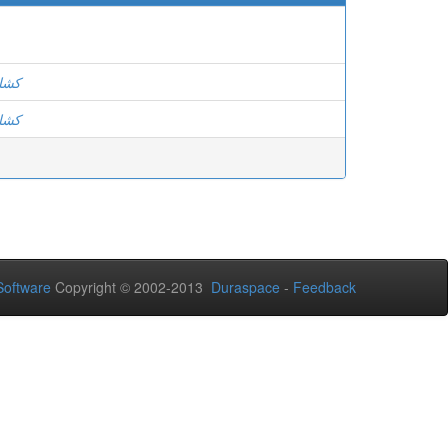
كشا
كشا
oftware
Copyright © 2002-2013
Duraspace
-
Feedback