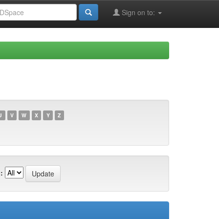
Sign on to:
U
V
W
X
Y
Z
: