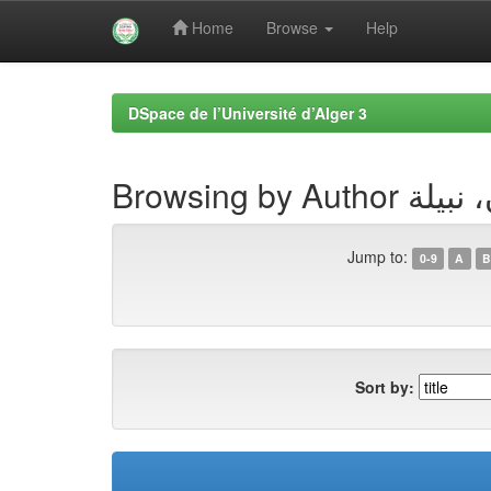
Home
Browse
Help
Skip
navigation
DSpace de l’Université d’Alger 3
Browsing by Autho
Jump to:
0-9
A
B
Sort by: