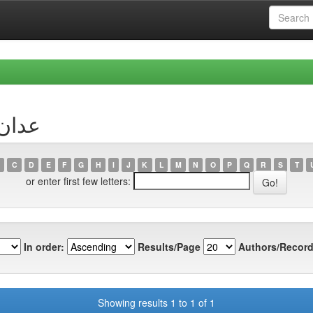
r عدان، نبيلة
C
D
E
F
G
H
I
J
K
L
M
N
O
P
Q
R
S
T
or enter first few letters:
In order:
Results/Page
Authors/Record
Showing results 1 to 1 of 1