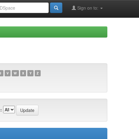
Sign on to:
U
V
W
X
Y
Z
: