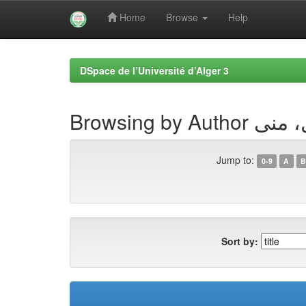
Home
Browse
Help
Skip
navigation
DSpace de l’Université d’Alger 3
Browsing by Au
Jump to:
0-9
A
B
Sort by: