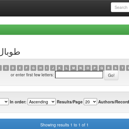
thor طوبال، منى
C
D
E
F
G
H
I
J
K
L
M
N
O
P
Q
R
S
T
or enter first few letters:
In order:
Results/Page
Authors/Record
Showing results 1 to 1 of 1