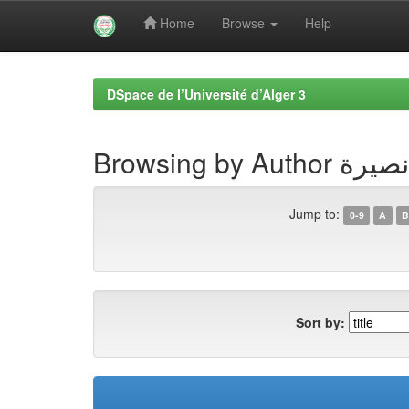
Home
Browse
Help
Skip
navigation
DSpace de l’Université d’Alger 3
Browsing by A
Jump to:
0-9
A
B
Sort by: