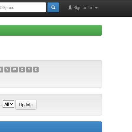
Sign on to:
U
V
W
X
Y
Z
: