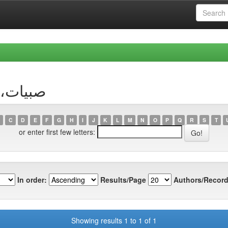
uthor صبيات،نصيرة
C
D
E
F
G
H
I
J
K
L
M
N
O
P
Q
R
S
T
or enter first few letters:
In order:
Results/Page
Authors/Record
Showing results 1 to 1 of 1