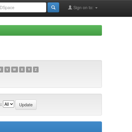
Sign on to:
U
V
W
X
Y
Z
: