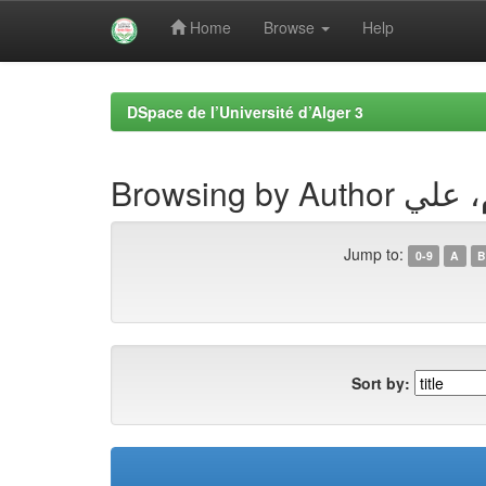
Home
Browse
Help
Skip
navigation
DSpace de l’Université d’Alger 3
Browsing by 
Jump to:
0-9
A
B
Sort by: