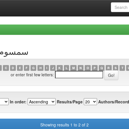
Author سمسوم، علي
C
D
E
F
G
H
I
J
K
L
M
N
O
P
Q
R
S
T
or enter first few letters:
In order:
Results/Page
Authors/Record
Showing results 1 to 2 of 2