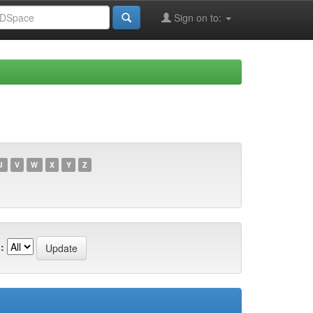
Sign on to:
U
V
W
X
Y
Z
: