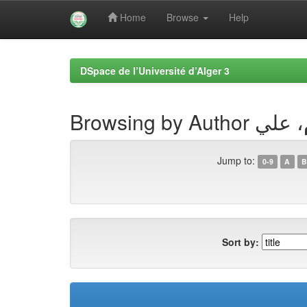
Home
Browse
Help
Skip
navigation
DSpace de l’Université d’Alger 3
Browsing by 
Jump to:
0-9
A
B
Sort by: