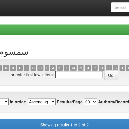
Author سمسوم، علي
C
D
E
F
G
H
I
J
K
L
M
N
O
P
Q
R
S
T
or enter first few letters:
In order:
Results/Page
Authors/Record
Showing results 1 to 2 of 2