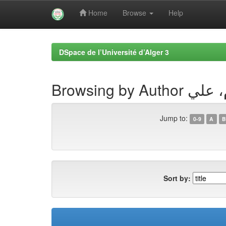
Home
Browse
Help
Skip
navigation
DSpace de l’Université d’Alger 3
Browsing by 
Jump to:
0-9
A
B
Sort by: