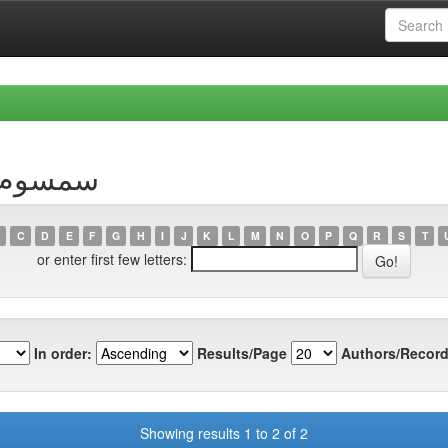
Author سمسوم، علي
C
D
E
F
G
H
I
J
K
L
M
N
O
P
Q
R
S
T
or enter first few letters:
In order:
Results/Page
Authors/Record
Showing results 1 to 2 of 2