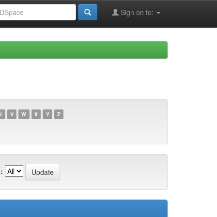
Sign on to:
U
V
W
X
Y
Z
: