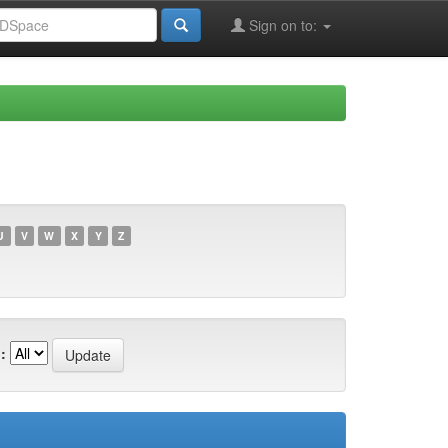
Sign on to:
U
V
W
X
Y
Z
: