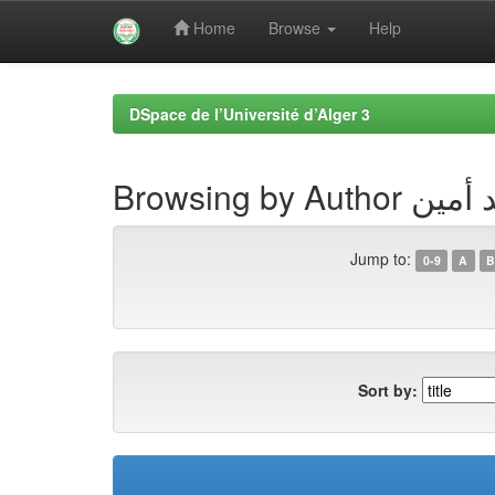
Home
Browse
Help
Skip
navigation
DSpace de l’Université d’Alger 3
Browsing by
Jump to:
0-9
A
B
Sort by: