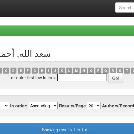
 Author سعد الله, أحمد أمين
C
D
E
F
G
H
I
J
K
L
M
N
O
P
Q
R
S
T
or enter first few letters:
In order:
Results/Page
Authors/Record
Showing results 1 to 1 of 1