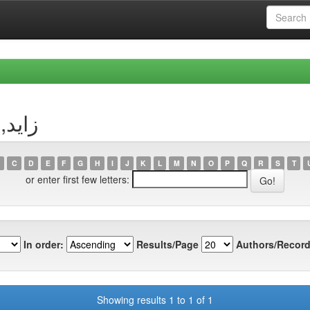
r زايد, حيزية
C
D
E
F
G
H
I
J
K
L
M
N
O
P
Q
R
S
T
or enter first few letters:
In order:
Results/Page
Authors/Record
Showing results 1 to 1 of 1