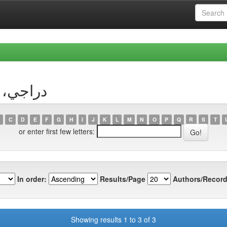
uthor دراجي، كريمو
C
D
E
F
G
H
I
J
K
L
M
N
O
P
Q
R
S
T
or enter first few letters:
In order:
Results/Page
Authors/Record
Showing results 1 to 3 of 3