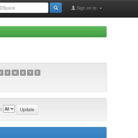
Sign on to:
U
V
W
X
Y
Z
: