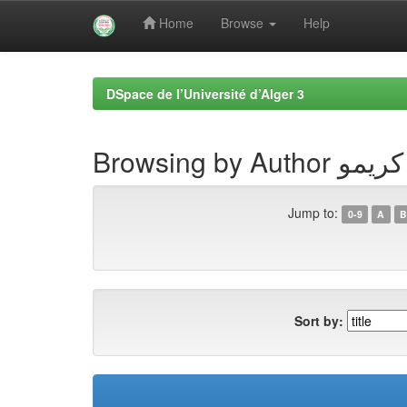
Home
Browse
Help
Skip
navigation
DSpace de l’Université d’Alger 3
Browsing by A
Jump to:
0-9
A
B
Sort by: