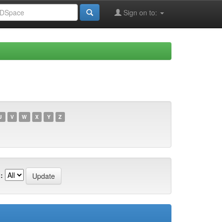
Sign on to:
U
V
W
X
Y
Z
: