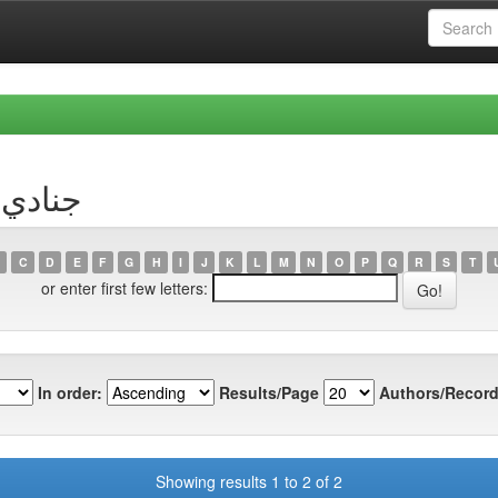
hor جنادي، كريم
C
D
E
F
G
H
I
J
K
L
M
N
O
P
Q
R
S
T
or enter first few letters:
In order:
Results/Page
Authors/Record
Showing results 1 to 2 of 2