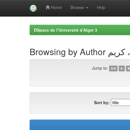
Home
Browse
Help
Skip
navigation
DSpace de l’Université d’Alger 3
Browsing by Aut
Jump to:
0-9
A
B
Sort by: