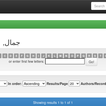
uthor جمال, عيسى
C
D
E
F
G
H
I
J
K
L
M
N
O
P
Q
R
S
T
or enter first few letters:
In order:
Results/Page
Authors/Record
Showing results 1 to 1 of 1