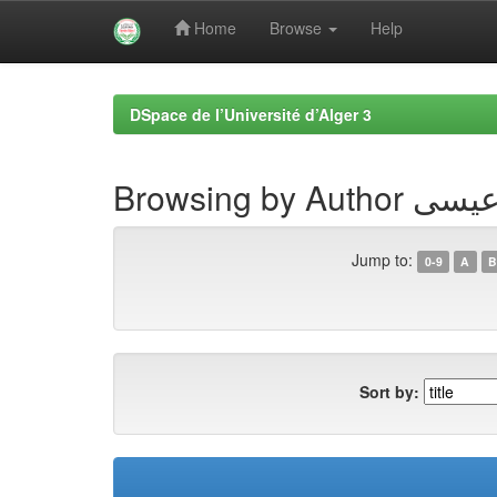
Home
Browse
Help
Skip
navigation
DSpace de l’Université d’Alger 3
Browsing by A
Jump to:
0-9
A
B
Sort by: