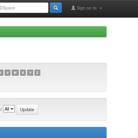
Sign on to:
U
V
W
X
Y
Z
: