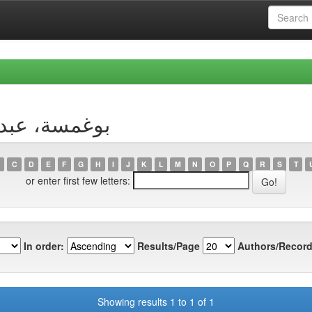
 Author بوغمسة، عبد الغني
C
D
E
F
G
H
I
J
K
L
M
N
O
P
Q
R
S
T
or enter first few letters:
In order:
Results/Page
Authors/Record
Showing results 1 to 1 of 1