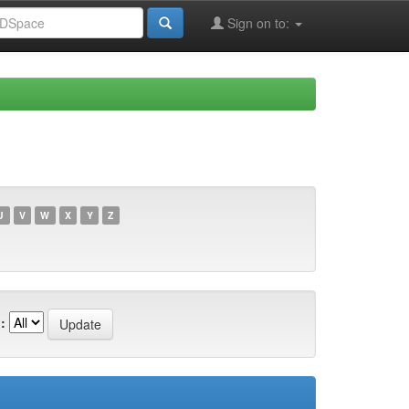
Sign on to:
U
V
W
X
Y
Z
: