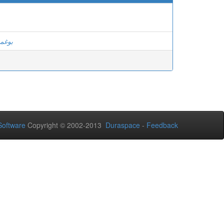
بوغمس
oftware
Copyright © 2002-2013
Duraspace
-
Feedback