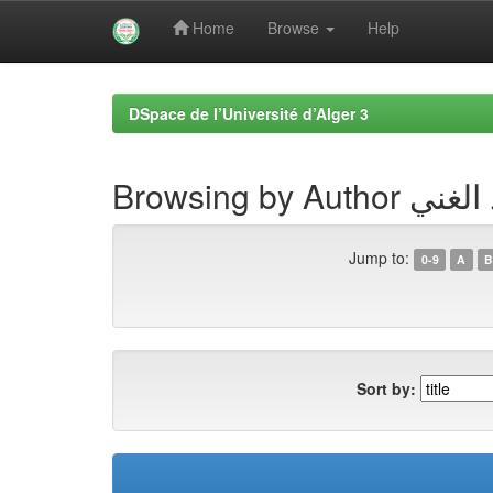
Home
Browse
Help
Skip
navigation
DSpace de l’Université d’Alger 3
Browsing by
Jump to:
0-9
A
B
Sort by: