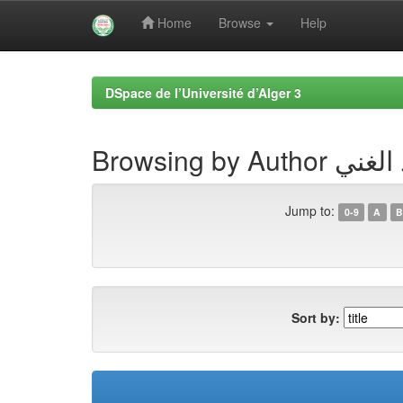
Home
Browse
Help
Skip
navigation
DSpace de l’Université d’Alger 3
Browsing by
Jump to:
0-9
A
B
Sort by: