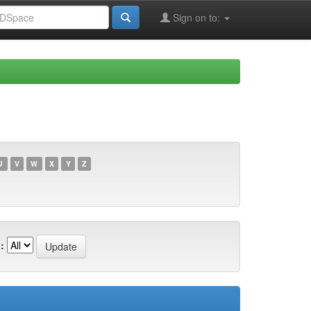
Sign on to:
U
V
W
X
Y
Z
: