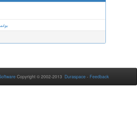
بوغمس
oftware
Copyright © 2002-2013
Duraspace
-
Feedback