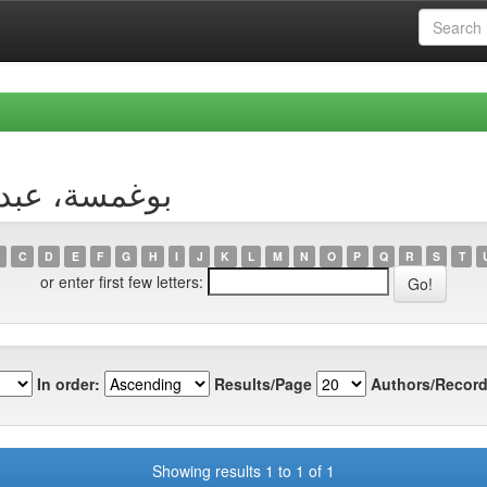
 Author بوغمسة، عبد الغني
C
D
E
F
G
H
I
J
K
L
M
N
O
P
Q
R
S
T
or enter first few letters:
In order:
Results/Page
Authors/Record
Showing results 1 to 1 of 1