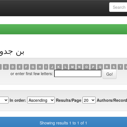
thor بن جدو، منال
C
D
E
F
G
H
I
J
K
L
M
N
O
P
Q
R
S
T
or enter first few letters:
In order:
Results/Page
Authors/Record
Showing results 1 to 1 of 1